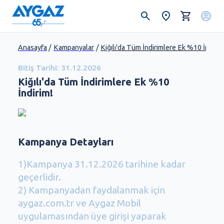
Anasayfa
/
Kampanyalar
/
Kiğılı'da Tüm İndirimlere Ek %10 İndirim
Bitiş Tarihi:
31.12.2026
Kiğılı'da Tüm İndirimlere Ek %10
İndirim!
Kampanya Detayları
1)Kampanya 31.12.2026 tarihine kadar
geçerlidir.
2) Kampanyadan faydalanmak için
aygaz.com.tr ve Aygaz Mobil
uygulamasından üye girişi yaparak