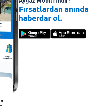
Aygaz Mobil’i indir!
Fırsatlardan anında
haberdar ol.