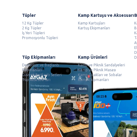
Tüpler
Kamp Kartuşu ve Aksesuarı
B
12 Kg Tüpler
Kamp Kartuşları
K
2 Kg Tüpler
Kartuş Ekipmanları
B
İş Yeri Tüpleri
K
Promosyonlu Tüpleri
T
A
E
D
Tüp Ekipmanları
Kamp Ürünleri
D
Dedantör ve Bağlantı
Kamp ve Piknik Sandalyeleri
Ekipmanları
Kamp ve Piknik Masası
Güvenli Bağlantı Setleri
Kamp Ocakları ve Sobalar
Tüp Aksesuarları
Kamp Ekipmanları