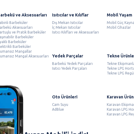
arbekü ve Aksesuarları
Isıtıcılar ve Kılıflar
Mobil Yaşam
abinli Barbeküler
Dış Mekan Isıtıcılar
Mobil Güç Kayna
arbekü Aksesuarları
İç Mekan Isıtıcılar
Mobil Cihazlar
artuşlu ve Pratik Barbeküler
Isıtıcı Kılıfları ve Aksesuarları
aşınabilir Barbeküler
yaklı Barbeküler
lektrikli Barbeküler
umansız Mangallar
Yedek Parçalar
Tekne Ürünle
umansız Mangal Aksesuarları
Barbekü Yedek Parçaları
Tekne Ekipmanl
Isıtıcı Yedek Parçaları
Tekne LPG Hort
Tekne LPG Regül
Oto Ürünleri
Karavan Ürün
Cam Suyu
Karavan Ekipma
AdBlue
Karavan LPG Ho
Karavan LPG Reg