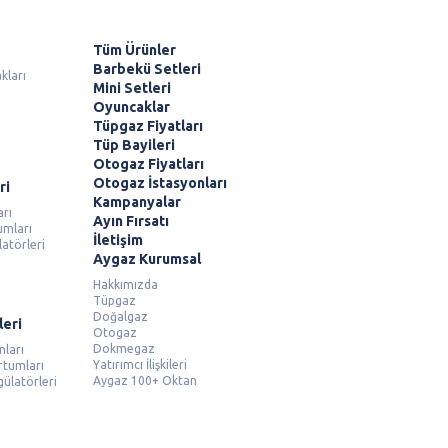
Tüm Ürünler
Barbekü Setleri
kları
Mini Setleri
Oyuncaklar
Tüpgaz Fiyatları
Tüp Bayileri
Otogaz Fiyatları
Otogaz İstasyonları
ri
Kampanyalar
arı
Ayın Fırsatı
umları
İletişim
atörleri
Aygaz Kurumsal
Hakkımızda
Tüpgaz
Doğalgaz
leri
Otogaz
Dokmegaz
nları
Yatırımcı İlişkileri
rtumları
Aygaz 100+ Oktan
ülatörleri