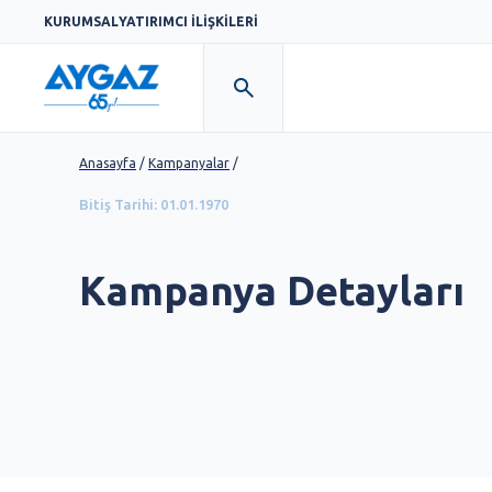
KURUMSAL
YATIRIMCI İLİŞKİLERİ
Anasayfa
/
Kampanyalar
/
Bitiş Tarihi:
01.01.1970
Kampanya Detayları